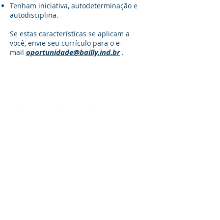
Tenham iniciativa, autodeterminação e
autodisciplina.
Se estas características se aplicam a
você, envie seu currículo para o e-
oportunidade@bailly.ind.br
mail
.
Redes Sociais
Fale conosco
Niterói - RJ
21 2610 4448
21 3617 4442
Angra dos Reis - RJ
24 3361 2554
vendas@bailly.com.br
© 2026
BAILLY Capotaria.
Todos os direitos reservados.
BAILLY Industrial Ltda.
CNPJ
04.468.236
/0001-08