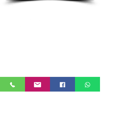
Redes Sociais
Fale conosco
Niterói - RJ
21 2610 4448
21 3617 4442
Angra dos Reis - RJ
24 3361 2554
vendas@bailly.com.br
© 2026
BAILLY Capotaria.
Todos os direitos reservados.
BAILLY Industrial Ltda.
CNPJ
04.468.236
/0001-08
Receba nossos informativos