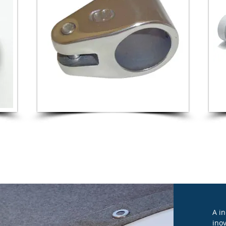
A i
ino