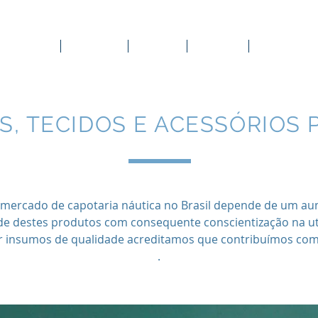
A Empresa
Produtos
Galeria
Suporte
Loja Virtual
S, TECIDOS E ACESSÓRIOS 
 mercado de capotaria náutica no Brasil depende de um au
de destes produtos com consequente conscientização na uti
ir insumos de qualidade acreditamos que contribuímos com
.