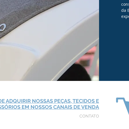
con
da 
exp
E ADQUIRIR NOSSAS PEÇAS, TECIDOS E
SSÓRIOS EM NOSSOS CANAIS DE VENDA
CONTATO