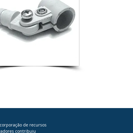
ncorporação de recursos
vadores contribuiu