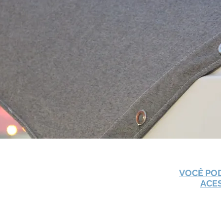
VOCÊ POD
ACE