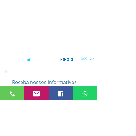
Niterói - RJ
21 2610 4448
21 3617 4442
Angra dos Reis - RJ
24 3361 2554
vendas@bailly.com.br
© 2026
BAILLY Capotaria.
Todos os direitos reservados.
BAILLY Industrial Ltda.
CNPJ
04.468.236
/0001-08
Receba nossos informativos
Nome
Email
Assine Já